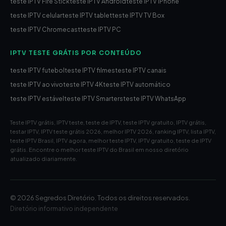
teste IPTV Fire Stick
teste IPTV Android
teste IPTV iPhone
teste IPTV celular
teste IPTV tablet
teste IPTV TV Box
teste IPTV Chromecast
teste IPTV PC
IPTV TESTE GRÁTIS POR CONTEÚDO
teste IPTV futebol
teste IPTV filmes
teste IPTV canais
teste IPTV ao vivo
teste IPTV 4K
teste IPTV automático
teste IPTV estável
teste IPTV Smarters
teste IPTV WhatsApp
Teste IPTV grátis, IPTV teste, teste de IPTV, teste IPTV gratuito, IPTV grátis,
testar IPTV, IPTV teste grátis 2026, melhor IPTV 2026, ranking IPTV, lista IPTV,
teste IPTV Brasil, IPTV agora, melhor teste IPTV, IPTV gratuito, teste de IPTV
grátis. Encontre o melhor teste IPTV do Brasil em nosso diretório
atualizado diariamente.
© 2026 Segredos Diretório. Todos os direitos reservados.
Diretório informativo independente