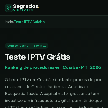
Segredos
.
DIRETÓRIO
Início
›
Teste IPTV
Cuiabá
Centro-Oeste
•
650 mil
Teste IPTV Grátis
Ranking de provedores em
Cuiabá
·
MT
· 2026
O teste IPTV em Cuiabá é bastante procurado por
cuiabanos do Centro, Jardim das Américas e
Bosque da Saúde. A capital mato-grossense tem
investido em infraestrutura digital, permitindo que
o IPTV teste grátis funcione com qualidade mesmo