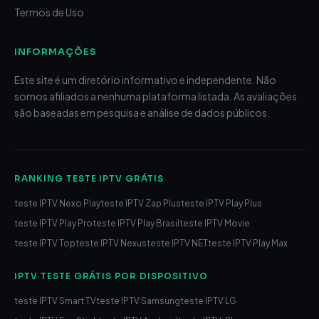
Termos de Uso
INFORMAÇÕES
Este site é um diretório informativo e independente. Não
somos afiliados a nenhuma plataforma listada. As avaliações
são baseadas em pesquisa e análise de dados públicos.
RANKING TESTE IPTV GRÁTIS
teste IPTV Nexo Play
teste IPTV Zap Plus
teste IPTV Play Plus
teste IPTV Play Pro
teste IPTV Play Brasil
teste IPTV Movie
teste IPTV Top
teste IPTV Nexus
teste IPTV NET
teste IPTV Play Max
IPTV TESTE GRÁTIS POR DISPOSITIVO
teste IPTV Smart TV
teste IPTV Samsung
teste IPTV LG