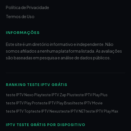
Política de Privacidade
Termos de Uso
INFORMAÇÕES
Este site é um diretório informativo e independente. Não
somos afiliados a nenhuma plataforma listada. As avaliações
são baseadas em pesquisa e análise de dados públicos.
RANKING TESTE IPTV GRÁTIS
teste IPTV Nexo Play
teste IPTV Zap Plus
teste IPTV Play Plus
teste IPTV Play Pro
teste IPTV Play Brasil
teste IPTV Movie
teste IPTV Top
teste IPTV Nexus
teste IPTV NET
teste IPTV Play Max
IPTV TESTE GRÁTIS POR DISPOSITIVO