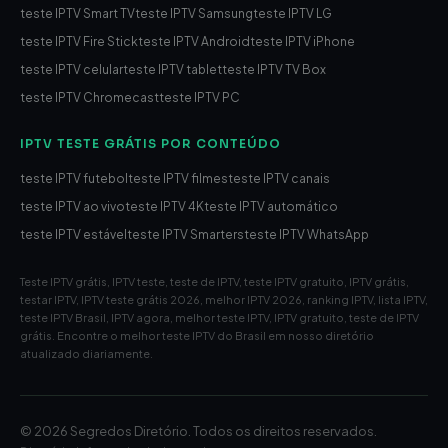
teste IPTV Smart TV
teste IPTV Samsung
teste IPTV LG
teste IPTV Fire Stick
teste IPTV Android
teste IPTV iPhone
teste IPTV celular
teste IPTV tablet
teste IPTV TV Box
teste IPTV Chromecast
teste IPTV PC
IPTV TESTE GRÁTIS POR CONTEÚDO
teste IPTV futebol
teste IPTV filmes
teste IPTV canais
teste IPTV ao vivo
teste IPTV 4K
teste IPTV automático
teste IPTV estável
teste IPTV Smarters
teste IPTV WhatsApp
Teste IPTV grátis, IPTV teste, teste de IPTV, teste IPTV gratuito, IPTV grátis,
testar IPTV, IPTV teste grátis 2026, melhor IPTV 2026, ranking IPTV, lista IPTV,
teste IPTV Brasil, IPTV agora, melhor teste IPTV, IPTV gratuito, teste de IPTV
grátis. Encontre o melhor teste IPTV do Brasil em nosso diretório
atualizado diariamente.
© 2026 Segredos Diretório. Todos os direitos reservados.