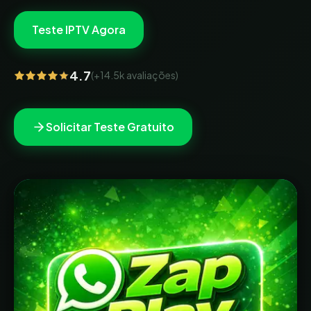
Teste IPTV Agora
4.7
(
+14.5k
avaliações)
Solicitar Teste Gratuito