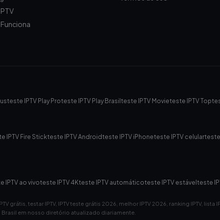
IPTV
Funciona
lus
teste IPTV Play Pro
teste IPTV Play Brasil
teste IPTV Movie
teste IPTV Top
te
te IPTV Fire Stick
teste IPTV Android
teste IPTV iPhone
teste IPTV celular
teste
e IPTV ao vivo
teste IPTV 4K
teste IPTV automático
teste IPTV estável
teste I
 IPTV grátis, testar IPTV, IPTV teste grátis 2026, melhor IPTV 2026, ranking IPTV, lista 
do Brasil em nosso diretório atualizado diariamente.