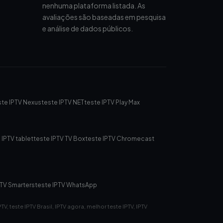
nenhuma plataforma listada. As
avaliações são baseadas em pesquisa
e análise de dados públicos.
ste IPTV Nexus
teste IPTV NET
teste IPTV Play Max
 IPTV tablet
teste IPTV TV Box
teste IPTV Chromecast
PTV Smarters
teste IPTV WhatsApp
IPTV, teste IPTV Brasil, IPTV agora, melhor teste IPTV, IPTV