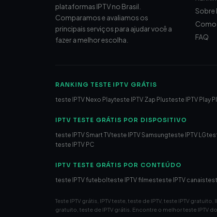
plataformas IPTV no Brasil.
Sobre 
Comparamos e avaliamos os
Como 
principais serviços para ajudar você a
FAQ
fazer a melhor escolha.
RANKING TESTE IPTV GRÁTIS
teste IPTV Nexo Play
teste IPTV Zap Plus
teste IPTV Play P
IPTV TESTE GRÁTIS POR DISPOSITIVO
teste IPTV Smart TV
teste IPTV Samsung
teste IPTV LG
tes
teste IPTV PC
IPTV TESTE GRÁTIS POR CONTEÚDO
teste IPTV futebol
teste IPTV filmes
teste IPTV canais
test
Teste IPTV grátis, IPTV teste, teste de IPTV, teste IPTV gratuito,
gratuito, teste de IPTV grátis. Encontre o melhor teste IPTV 