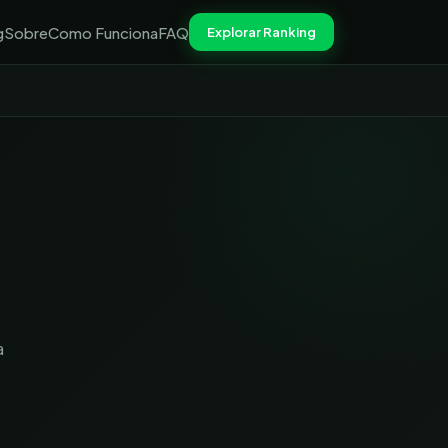
g
Sobre
Como Funciona
FAQ
Explorar Ranking
a