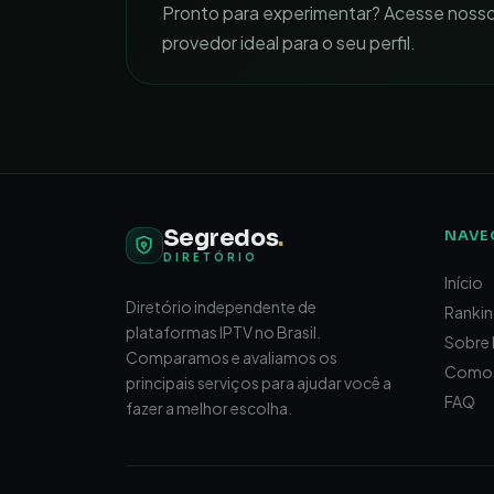
Pronto para experimentar? Acesse noss
provedor ideal para o seu perfil.
Segredos
.
NAVE
DIRETÓRIO
Início
Diretório independente de
Ranki
plataformas IPTV no Brasil.
Sobre 
Comparamos e avaliamos os
Como 
principais serviços para ajudar você a
FAQ
fazer a melhor escolha.