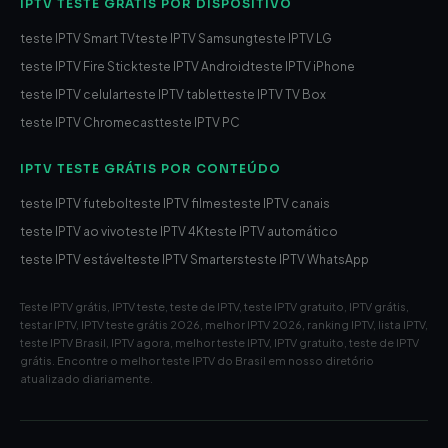
IPTV TESTE GRÁTIS POR DISPOSITIVO
teste IPTV Smart TV
teste IPTV Samsung
teste IPTV LG
teste IPTV Fire Stick
teste IPTV Android
teste IPTV iPhone
teste IPTV celular
teste IPTV tablet
teste IPTV TV Box
teste IPTV Chromecast
teste IPTV PC
IPTV TESTE GRÁTIS POR CONTEÚDO
teste IPTV futebol
teste IPTV filmes
teste IPTV canais
teste IPTV ao vivo
teste IPTV 4K
teste IPTV automático
teste IPTV estável
teste IPTV Smarters
teste IPTV WhatsApp
Teste IPTV grátis, IPTV teste, teste de IPTV, teste IPTV gratuito, IPTV grátis,
testar IPTV, IPTV teste grátis 2026, melhor IPTV 2026, ranking IPTV, lista IPTV,
teste IPTV Brasil, IPTV agora, melhor teste IPTV, IPTV gratuito, teste de IPTV
grátis. Encontre o melhor teste IPTV do Brasil em nosso diretório
atualizado diariamente.