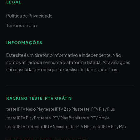
LEGAL
Política de Privacidade
Termos de Uso
INFORMAÇÕES
Este site é um diretório informativo e independente. Não
somos afiliados a nenhuma plataforma listada. As avaliações
são baseadas em pesquisa e análise de dados públicos.
RANKING TESTE IPTV GRÁTIS
teste IPTV Nexo Play
teste IPTV Zap Plus
teste IPTV Play Plus
teste IPTV Play Pro
teste IPTV Play Brasil
teste IPTV Movie
teste IPTV Top
teste IPTV Nexus
teste IPTV NET
teste IPTV Play Max