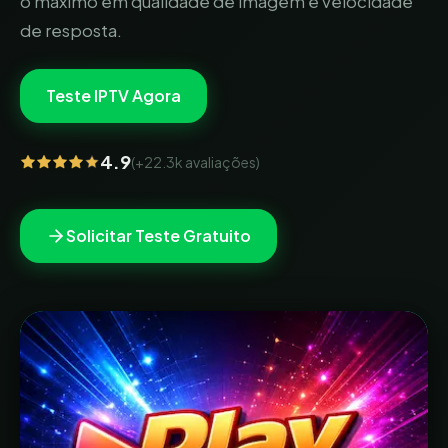
o máximo em qualidade de imagem e velocidade
de resposta.
Teste IPTV Agora
4.9
(
+22.3k
avaliações)
Solicitar Teste Gratuito