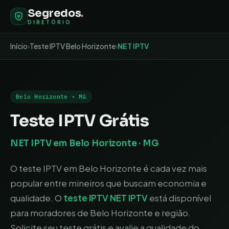
Segredos
.
DIRETÓRIO
Início
›
Teste IPTV
Belo Horizonte
›
NET IPTV
Belo Horizonte
•
MG
Teste IPTV Grátis
NET IPTV
em
Belo Horizonte
·
MG
O teste IPTV em Belo Horizonte é cada vez mais
popular entre mineiros que buscam economia e
qualidade
. O
teste IPTV
NET IPTV
está disponível
para moradores de
Belo Horizonte
e região.
Solicite seu teste grátis e avalie a qualidade do