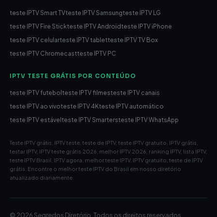
teste IPTV Smart TV
teste IPTV Samsung
teste IPTV LG
teste IPTV Fire Stick
teste IPTV Android
teste IPTV iPhone
teste IPTV celular
teste IPTV tablet
teste IPTV TV Box
teste IPTV Chromecast
teste IPTV PC
IPTV TESTE GRÁTIS POR CONTEÚDO
teste IPTV futebol
teste IPTV filmes
teste IPTV canais
teste IPTV ao vivo
teste IPTV 4K
teste IPTV automático
teste IPTV estável
teste IPTV Smarters
teste IPTV WhatsApp
Teste IPTV grátis, IPTV teste, teste de IPTV, teste IPTV gratuito, IPTV grátis,
testar IPTV, IPTV teste grátis 2026, melhor IPTV 2026, ranking IPTV, lista IPTV,
teste IPTV Brasil, IPTV agora, melhor teste IPTV, IPTV gratuito, teste de IPTV
grátis. Encontre o melhor teste IPTV do Brasil em nosso diretório
atualizado diariamente.
© 2026 Segredos Diretório. Todos os direitos reservados.