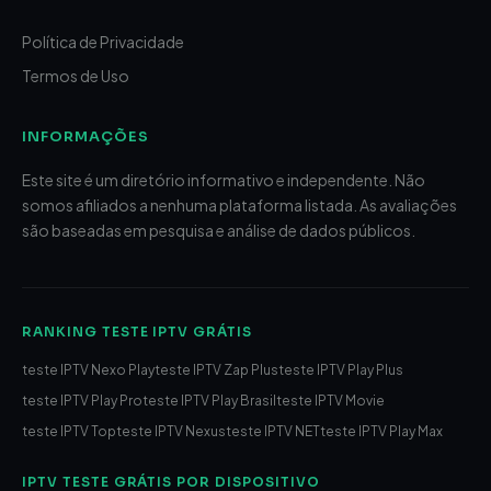
Política de Privacidade
Termos de Uso
INFORMAÇÕES
Este site é um diretório informativo e independente. Não
somos afiliados a nenhuma plataforma listada. As avaliações
são baseadas em pesquisa e análise de dados públicos.
RANKING TESTE IPTV GRÁTIS
teste IPTV Nexo Play
teste IPTV Zap Plus
teste IPTV Play Plus
teste IPTV Play Pro
teste IPTV Play Brasil
teste IPTV Movie
teste IPTV Top
teste IPTV Nexus
teste IPTV NET
teste IPTV Play Max
IPTV TESTE GRÁTIS POR DISPOSITIVO