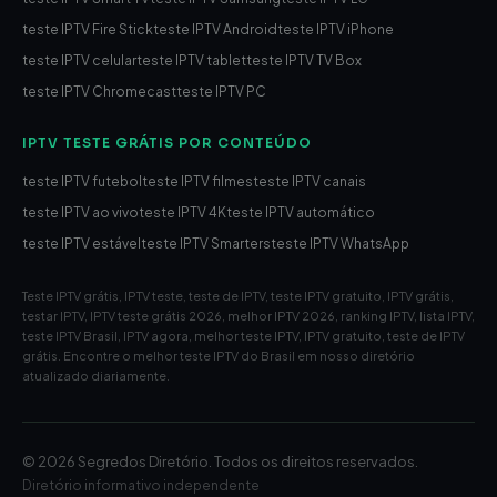
teste IPTV Fire Stick
teste IPTV Android
teste IPTV iPhone
teste IPTV celular
teste IPTV tablet
teste IPTV TV Box
teste IPTV Chromecast
teste IPTV PC
IPTV TESTE GRÁTIS POR CONTEÚDO
teste IPTV futebol
teste IPTV filmes
teste IPTV canais
teste IPTV ao vivo
teste IPTV 4K
teste IPTV automático
teste IPTV estável
teste IPTV Smarters
teste IPTV WhatsApp
Teste IPTV grátis, IPTV teste, teste de IPTV, teste IPTV gratuito, IPTV grátis,
testar IPTV, IPTV teste grátis 2026, melhor IPTV 2026, ranking IPTV, lista IPTV,
teste IPTV Brasil, IPTV agora, melhor teste IPTV, IPTV gratuito, teste de IPTV
grátis. Encontre o melhor teste IPTV do Brasil em nosso diretório
atualizado diariamente.
© 2026 Segredos Diretório. Todos os direitos reservados.
Diretório informativo independente