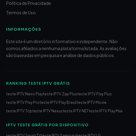
Política de Privacidade
Termos de Uso
INFORMAÇÕES
Este site é um diretório informativo e independente. Não
somos afiliados a nenhuma plataforma listada. As avaliações
são baseadas em pesquisa e análise de dados públicos.
RANKING TESTE IPTV GRÁTIS
teste IPTV Nexo Play
teste IPTV Zap Plus
teste IPTV Play Plus
teste IPTV Play Pro
teste IPTV Play Brasil
teste IPTV Movie
teste IPTV Top
teste IPTV Nexus
teste IPTV NET
teste IPTV Play Max
IPTV TESTE GRÁTIS POR DISPOSITIVO
teste IPTV Smart TV
teste IPTV Samsung
teste IPTV LG