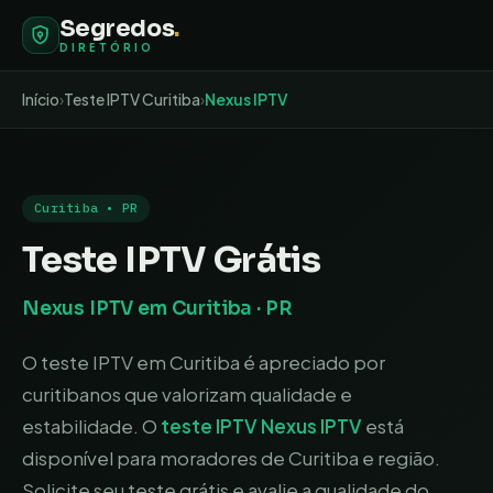
Segredos
.
DIRETÓRIO
Início
›
Teste IPTV
Curitiba
›
Nexus IPTV
Curitiba
•
PR
Teste IPTV Grátis
Nexus IPTV
em
Curitiba
·
PR
O teste IPTV em Curitiba é apreciado por
curitibanos que valorizam qualidade e
estabilidade
. O
teste IPTV
Nexus IPTV
está
disponível para moradores de
Curitiba
e região.
Solicite seu teste grátis e avalie a qualidade do