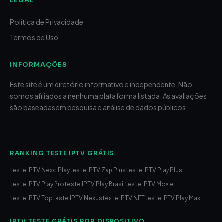
LEGAL
Política de Privacidade
Termos de Uso
INFORMAÇÕES
Este site é um diretório informativo e independente. Não
somos afiliados a nenhuma plataforma listada. As avaliações
são baseadas em pesquisa e análise de dados públicos.
RANKING TESTE IPTV GRÁTIS
teste IPTV Nexo Play
teste IPTV Zap Plus
teste IPTV Play Plus
teste IPTV Play Pro
teste IPTV Play Brasil
teste IPTV Movie
teste IPTV Top
teste IPTV Nexus
teste IPTV NET
teste IPTV Play Max
IPTV TESTE GRÁTIS POR DISPOSITIVO