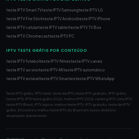
teste IPTV Smart TV
teste IPTV Samsung
teste IPTV LG
teste IPTV Fire Stick
teste IPTV Android
teste IPTV iPhone
teste IPTV celular
teste IPTV tablet
teste IPTV TV Box
teste IPTV Chromecast
teste IPTV PC
IPTV TESTE GRÁTIS POR CONTEÚDO
teste IPTV futebol
teste IPTV filmes
teste IPTV canais
teste IPTV ao vivo
teste IPTV 4K
teste IPTV automático
teste IPTV estável
teste IPTV Smarters
teste IPTV WhatsApp
Teste IPTV grátis, IPTV teste, teste de IPTV, teste IPTV gratuito, IPTV grátis,
testar IPTV, IPTV teste grátis 2026, melhor IPTV 2026, ranking IPTV, lista IPTV,
teste IPTV Brasil, IPTV agora, melhor teste IPTV, IPTV gratuito, teste de IPTV
grátis. Encontre o melhor teste IPTV do Brasil em nosso diretório
atualizado diariamente.