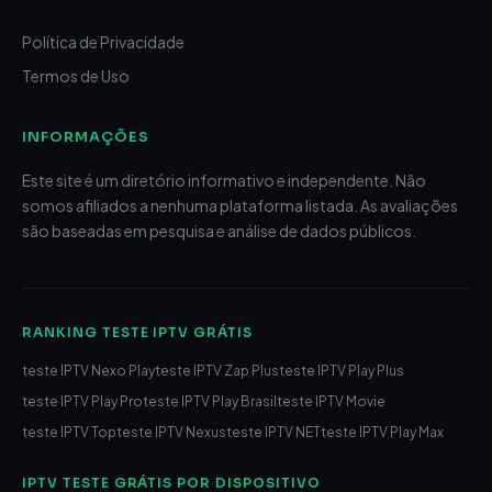
Política de Privacidade
Termos de Uso
INFORMAÇÕES
Este site é um diretório informativo e independente. Não
somos afiliados a nenhuma plataforma listada. As avaliações
são baseadas em pesquisa e análise de dados públicos.
RANKING TESTE IPTV GRÁTIS
teste IPTV Nexo Play
teste IPTV Zap Plus
teste IPTV Play Plus
teste IPTV Play Pro
teste IPTV Play Brasil
teste IPTV Movie
teste IPTV Top
teste IPTV Nexus
teste IPTV NET
teste IPTV Play Max
IPTV TESTE GRÁTIS POR DISPOSITIVO