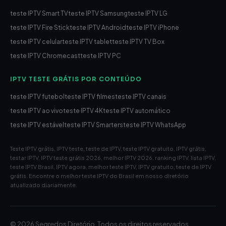
teste IPTV Smart TV
teste IPTV Samsung
teste IPTV LG
teste IPTV Fire Stick
teste IPTV Android
teste IPTV iPhone
teste IPTV celular
teste IPTV tablet
teste IPTV TV Box
teste IPTV Chromecast
teste IPTV PC
IPTV TESTE GRÁTIS POR CONTEÚDO
teste IPTV futebol
teste IPTV filmes
teste IPTV canais
teste IPTV ao vivo
teste IPTV 4K
teste IPTV automático
teste IPTV estável
teste IPTV Smarters
teste IPTV WhatsApp
Teste IPTV grátis, IPTV teste, teste de IPTV, teste IPTV gratuito, IPTV grátis,
testar IPTV, IPTV teste grátis 2026, melhor IPTV 2026, ranking IPTV, lista IPTV,
teste IPTV Brasil, IPTV agora, melhor teste IPTV, IPTV gratuito, teste de IPTV
grátis. Encontre o melhor teste IPTV do Brasil em nosso diretório
atualizado diariamente.
© 2026 Segredos Diretório. Todos os direitos reservados.