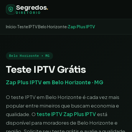
Segredos
.
DIRETÓRIO
Início
›
Teste IPTV
Belo Horizonte
›
Zap Plus IPTV
Belo Horizonte
•
MG
Teste IPTV Grátis
Zap Plus IPTV
em
Belo Horizonte
·
MG
O teste IPTV em Belo Horizonte é cada vez mais
popular entre mineiros que buscam economia e
qualidade
. O
teste IPTV
Zap Plus IPTV
está
disponível para moradores de
Belo Horizonte
e
região. Solicite seu teste grátis e avalie a qualidade