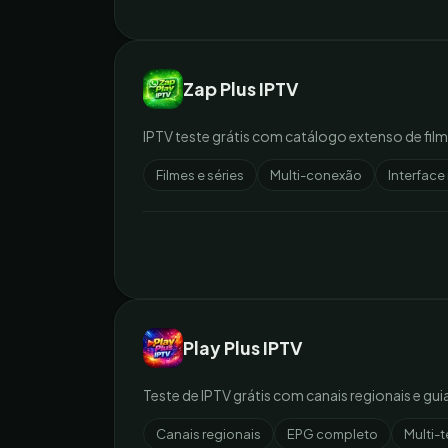
Zap Plus IPTV
IPTV teste grátis com catálogo extenso de fil
Filmes e séries
Multi-conexão
Interfac
Play Plus IPTV
Teste de IPTV grátis com canais regionais e gu
Canais regionais
EPG completo
Multi-t