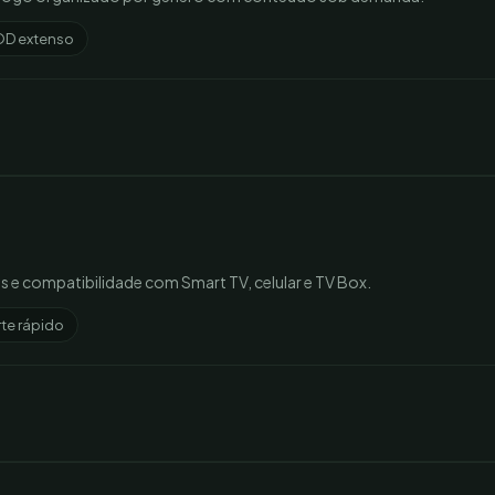
D extenso
s e compatibilidade com Smart TV, celular e TV Box.
te rápido