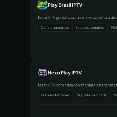
Play Brasil IPTV
Teste IPTV gratuito com a maior cobertura de 
Canais nacionais
Teste automático
Mul
Nexo Play IPTV
Teste IPTV com ativação imediata e transmissão 
Teste instantâneo
Suporte dedicado
S