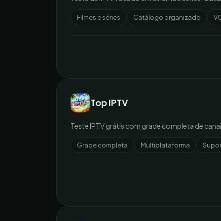
Filmes e séries
Catálogo organizado
VO
Top IPTV
Teste IPTV grátis com grade completa de canai
Grade completa
Multiplataforma
Supor