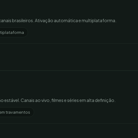
canais brasileiros. Ativação automática e multiplataforma.
tiplataforma
estável. Canais ao vivo, filmes e séries em alta definição.
em travamentos