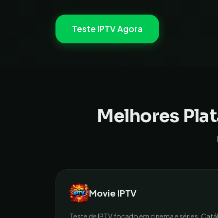
Teste IPTV Agora
Melhores Pla
Movie IPTV
Teste de IPTV focado em cinema e séries. C