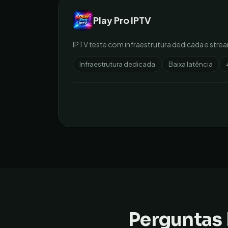
Play Pro IPTV
IPTV teste com infraestrutura dedicada e strea
Infraestrutura dedicada
Baixa latência
Perguntas 