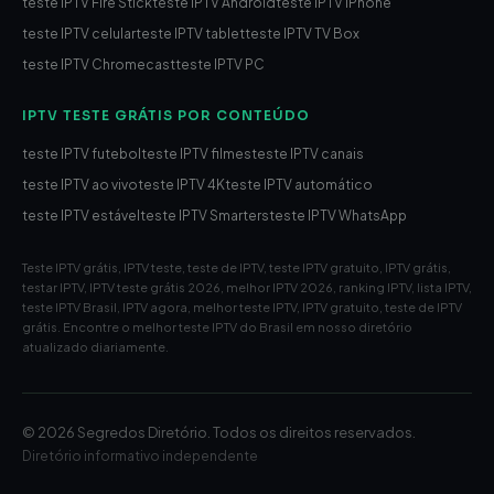
teste IPTV Fire Stick
teste IPTV Android
teste IPTV iPhone
teste IPTV celular
teste IPTV tablet
teste IPTV TV Box
teste IPTV Chromecast
teste IPTV PC
IPTV TESTE GRÁTIS POR CONTEÚDO
teste IPTV futebol
teste IPTV filmes
teste IPTV canais
teste IPTV ao vivo
teste IPTV 4K
teste IPTV automático
teste IPTV estável
teste IPTV Smarters
teste IPTV WhatsApp
Teste IPTV grátis, IPTV teste, teste de IPTV, teste IPTV gratuito, IPTV grátis,
testar IPTV, IPTV teste grátis 2026, melhor IPTV 2026, ranking IPTV, lista IPTV,
teste IPTV Brasil, IPTV agora, melhor teste IPTV, IPTV gratuito, teste de IPTV
grátis. Encontre o melhor teste IPTV do Brasil em nosso diretório
atualizado diariamente.
© 2026 Segredos Diretório. Todos os direitos reservados.
Diretório informativo independente