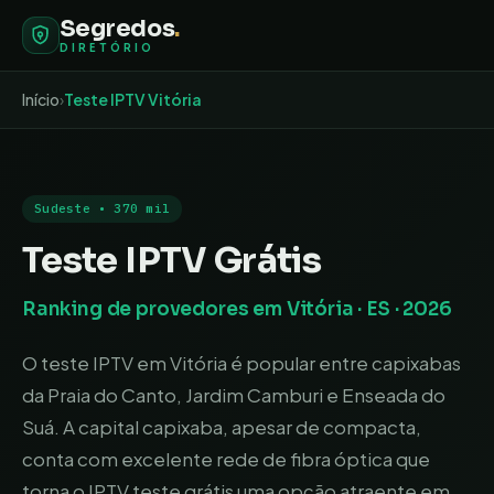
Segredos
.
DIRETÓRIO
Início
›
Teste IPTV
Vitória
Sudeste
•
370 mil
Teste IPTV Grátis
Ranking de provedores em
Vitória
·
ES
· 2026
O teste IPTV em Vitória é popular entre capixabas
da Praia do Canto, Jardim Camburi e Enseada do
Suá. A capital capixaba, apesar de compacta,
conta com excelente rede de fibra óptica que
torna o IPTV teste grátis uma opção atraente em