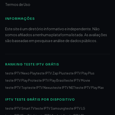
Termos de Uso
INFORMAÇÕES
Este site é um diretório informativo e independente. Não
somos afiliados a nenhuma plataforma listada. As avaliações
são baseadas em pesquisa e análise de dados públicos.
RANKING TESTE IPTV GRÁTIS
teste IPTV Nexo Play
teste IPTV Zap Plus
teste IPTV Play Plus
teste IPTV Play Pro
teste IPTV Play Brasil
teste IPTV Movie
teste IPTV Top
teste IPTV Nexus
teste IPTV NET
teste IPTV Play Max
IPTV TESTE GRÁTIS POR DISPOSITIVO
teste IPTV Smart TV
teste IPTV Samsung
teste IPTV LG