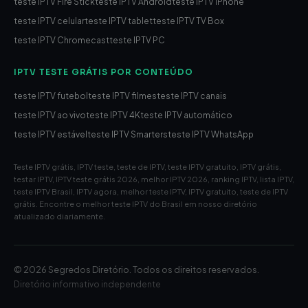
teste IPTV Fire Stick
teste IPTV Android
teste IPTV iPhone
teste IPTV celular
teste IPTV tablet
teste IPTV TV Box
teste IPTV Chromecast
teste IPTV PC
IPTV TESTE GRÁTIS POR CONTEÚDO
teste IPTV futebol
teste IPTV filmes
teste IPTV canais
teste IPTV ao vivo
teste IPTV 4K
teste IPTV automático
teste IPTV estável
teste IPTV Smarters
teste IPTV WhatsApp
Teste IPTV grátis, IPTV teste, teste de IPTV, teste IPTV gratuito, IPTV grátis,
testar IPTV, IPTV teste grátis 2026, melhor IPTV 2026, ranking IPTV, lista IPTV,
teste IPTV Brasil, IPTV agora, melhor teste IPTV, IPTV gratuito, teste de IPTV
grátis. Encontre o melhor teste IPTV do Brasil em nosso diretório
atualizado diariamente.
© 2026 Segredos Diretório. Todos os direitos reservados.
Diretório informativo independente