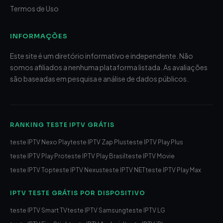
Termos de Uso
INFORMAÇÕES
Este site é um diretório informativo e independente. Não
somos afiliados a nenhuma plataforma listada. As avaliações
são baseadas em pesquisa e análise de dados públicos.
RANKING TESTE IPTV GRÁTIS
teste IPTV Nexo Play
teste IPTV Zap Plus
teste IPTV Play Plus
teste IPTV Play Pro
teste IPTV Play Brasil
teste IPTV Movie
teste IPTV Top
teste IPTV Nexus
teste IPTV NET
teste IPTV Play Max
IPTV TESTE GRÁTIS POR DISPOSITIVO
teste IPTV Smart TV
teste IPTV Samsung
teste IPTV LG