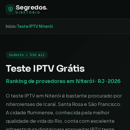
Segredos
.
DIRETÓRIO
Início
›
Teste IPTV
Niterói
Sudeste
•
510 mil
Teste IPTV Grátis
Ranking de provedores em
Niterói
·
RJ
· 2026
O teste IPTV em Niterói é bastante procurado por
niteroienses de Icaraí, Santa Rosa e São Francisco.
A cidade fluminense, conhecida pela melhor
qualidade de vida do Rio, conta com excelente
infraestrutura digital para aproveitar IPTV teste